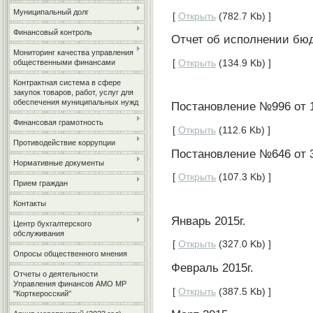
Муниципальный долг
[
Открыть
(782.7 Kb) ]
Финансовый контроль
Отчет об исполнении бюд
Мониторинг качества управления
[
Открыть
(134.9 Kb) ]
общественными финансами
Контрактная система в сфере
закупок товаров, работ, услуг для
обеспечения муниципальных нужд
Постановление №996 от 1
Финансовая грамотность
[
Открыть
(112.6 Kb) ]
Противодействие коррупции
Постановление №646 от 3
Нормативные документы
[
Открыть
(107.3 Kb) ]
Прием граждан
Контакты
Январь 2015г.
Центр бухгалтерского
обслуживания
[
Открыть
(327.0 Kb) ]
Опросы общественного мнения
Февраль 2015г.
Отчеты о деятельности
Управления финансов АМО МР
[
Открыть
(387.5 Kb) ]
"Корткеросский"