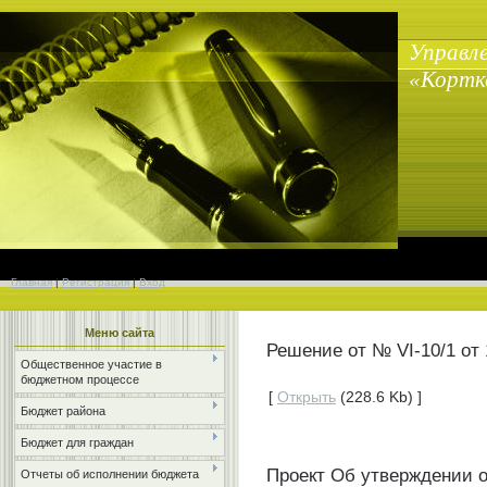
Управл
«Кортк
Главная
|
Регистрация
|
Вход
Меню сайта
Решение от № VI-10/1 от 
Общественное участие в
бюджетном процессе
[
Открыть
(228.6 Kb) ]
Бюджет района
Бюджет для граждан
Проект Об утверждении от
Отчеты об исполнении бюджета