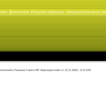
ние финансов администрации муниципального р
ополнений в Решение Совета МР «Корткеросский» от 15.12.2009 г. N IV-24/9