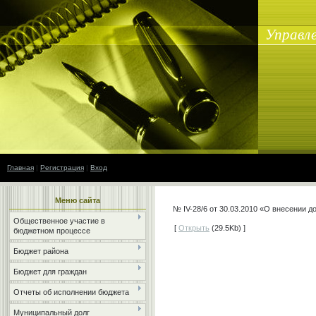
Управле
Главная
|
Регистрация
|
Вход
Меню сайта
№ IV-28/6 от 30.03.2010 «О внесении д
Общественное участие в
[
Открыть
(29.5Kb) ]
бюджетном процессе
Бюджет района
Бюджет для граждан
Отчеты об исполнении бюджета
Муниципальный долг