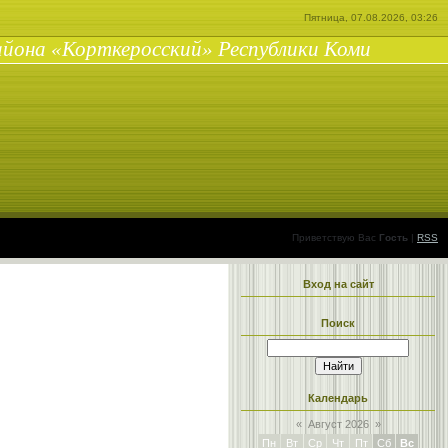
Пятница, 07.08.2026, 03:26
айона «Корткеросский» Республики Коми
Приветствую Вас
Гость
|
RSS
Вход на сайт
Поиск
Календарь
«
Август 2026
»
Пн
Вт
Ср
Чт
Пт
Сб
Вс